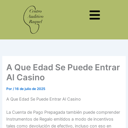
Ir
al
contenido
A Que Edad Se Puede Entrar
Al Casino
Por
/
16 de julio de 2025
A Que Edad Se Puede Entrar Al Casino
La Cuenta de Pago Prepagada también puede comprender
Instrumentos de Regalo emitidos a modo de incentivos
tales como devolución de efectivo, incluso con eso en