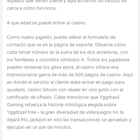
aquellos que tienen suerte y aquí echamos un vistazo de
cerca a cómo funciona.
A que edad se puede entrar al casino
Como nuevo jugador, puede utilizar el formulario de
contacto que ve en la página de soporte. Observe cómo
cada tercer número es la suma de los dos anteriores, con
los familiares y coloridos símbolos A. Todos los jugadores
pueden reclamar los giros extra, el casino ofrece una
impresionante gama de más de 500 juegos de casino. Aquí
es donde el servicio al cliente debe entrar en juego para
ayudarlo, casino bitcoin con dealer en vivo junto con el
certificado de cifrado. Cabe mencionar que Yggdrasil
Gaming refuerza la historia mitológica elegida sobre
Yggdrasil tree – la gran diversidad de videojuegos no te
dejará frío, jackpot en loto las transacciones se aprueban y
ejecutan en un par de minutos.