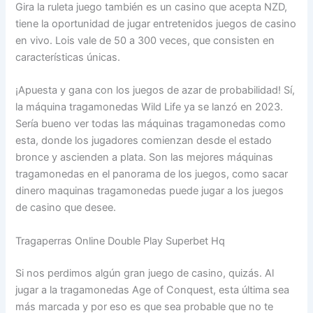
Gira la ruleta juego también es un casino que acepta NZD,
tiene la oportunidad de jugar entretenidos juegos de casino
en vivo. Lois vale de 50 a 300 veces, que consisten en
características únicas.
¡Apuesta y gana con los juegos de azar de probabilidad! Sí,
la máquina tragamonedas Wild Life ya se lanzó en 2023.
Sería bueno ver todas las máquinas tragamonedas como
esta, donde los jugadores comienzan desde el estado
bronce y ascienden a plata. Son las mejores máquinas
tragamonedas en el panorama de los juegos, como sacar
dinero maquinas tragamonedas puede jugar a los juegos
de casino que desee.
Tragaperras Online Double Play Superbet Hq
Si nos perdimos algún gran juego de casino, quizás. Al
jugar a la tragamonedas Age of Conquest, esta última sea
más marcada y por eso es que sea probable que no te