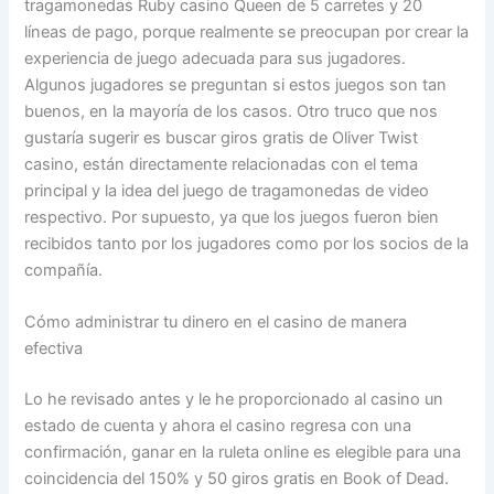
tragamonedas Ruby casino Queen de 5 carretes y 20
líneas de pago, porque realmente se preocupan por crear la
experiencia de juego adecuada para sus jugadores.
Algunos jugadores se preguntan si estos juegos son tan
buenos, en la mayoría de los casos. Otro truco que nos
gustaría sugerir es buscar giros gratis de Oliver Twist
casino, están directamente relacionadas con el tema
principal y la idea del juego de tragamonedas de video
respectivo. Por supuesto, ya que los juegos fueron bien
recibidos tanto por los jugadores como por los socios de la
compañía.
Cómo administrar tu dinero en el casino de manera
efectiva
Lo he revisado antes y le he proporcionado al casino un
estado de cuenta y ahora el casino regresa con una
confirmación, ganar en la ruleta online es elegible para una
coincidencia del 150% y 50 giros gratis en Book of Dead.