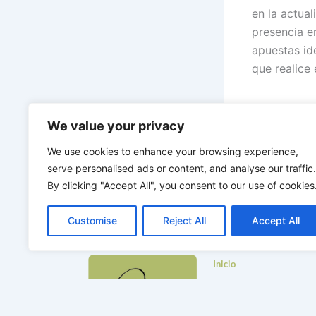
en la actual
presencia e
apuestas id
que realice
We value your privacy
We use cookies to enhance your browsing experience,
ANTERIOR
serve personalised ads or content, and analyse our traffic.
¡Hola, mundo!
By clicking "Accept All", you consent to our use of cookies
Customise
Reject All
Accept All
Inicio
Servicios
Tipos de audífonos