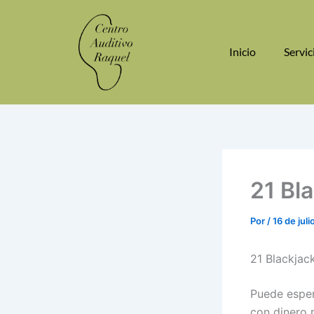
Ir
al
contenido
Inicio
Servic
21 Bl
Por
/
16 de jul
21 Blackjac
Puede esper
con dinero 