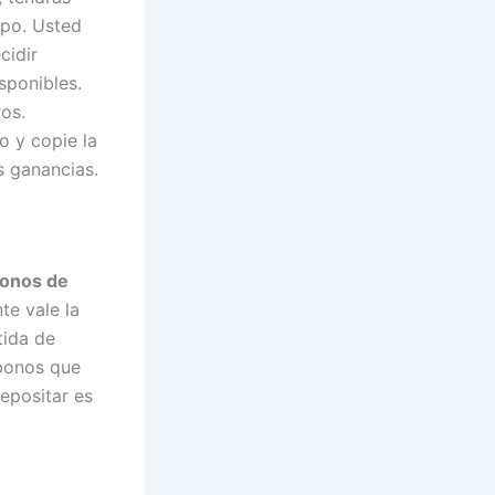
mpo. Usted
cidir
sponibles.
os.
o y copie la
s ganancias.
bonos de
te vale la
tida de
 bonos que
epositar es